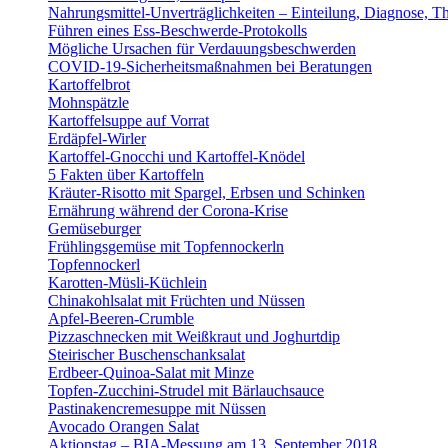
Nahrungsmittel-Unverträglichkeiten – Einteilung, Diagnose, T
Führen eines Ess-Beschwerde-Protokolls
Mögliche Ursachen für Verdauungsbeschwerden
COVID-19-Sicherheitsmaßnahmen bei Beratungen
Kartoffelbrot
Mohnspätzle
Kartoffelsuppe auf Vorrat
Erdäpfel-Wirler
Kartoffel-Gnocchi und Kartoffel-Knödel
5 Fakten über Kartoffeln
Kräuter-Risotto mit Spargel, Erbsen und Schinken
Ernährung während der Corona-Krise
Gemüseburger
Frühlingsgemüse mit Topfennockerln
Topfennockerl
Karotten-Müsli-Küchlein
Chinakohlsalat mit Früchten und Nüssen
Apfel-Beeren-Crumble
Pizzaschnecken mit Weißkraut und Joghurtdip
Steirischer Buschenschanksalat
Erdbeer-Quinoa-Salat mit Minze
Topfen-Zucchini-Strudel mit Bärlauchsauce
Pastinakencremesuppe mit Nüssen
Avocado Orangen Salat
Aktionstag – BIA-Messung am 13. September 2018