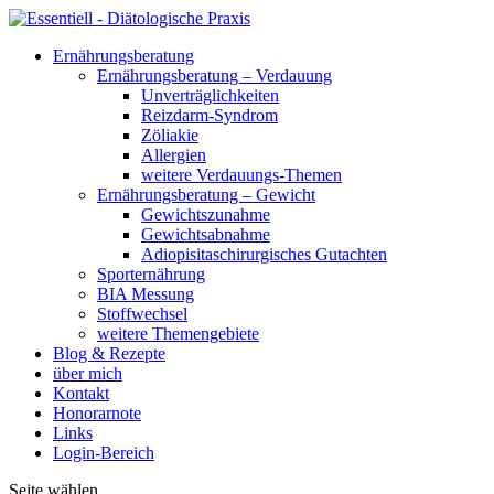
Ernährungsberatung
Ernährungsberatung – Verdauung
Unverträglichkeiten
Reizdarm-Syndrom
Zöliakie
Allergien
weitere Verdauungs-Themen
Ernährungsberatung – Gewicht
Gewichtszunahme
Gewichtsabnahme
Adiopisitaschirurgisches Gutachten
Sporternährung
BIA Messung
Stoffwechsel
weitere Themengebiete
Blog & Rezepte
über mich
Kontakt
Honorarnote
Links
Login-Bereich
Seite wählen