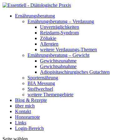
Ernährungsberatung
Ernährungsberatung – Verdauung
Unverträglichkeiten
Reizdarm-Syndrom
Zöliakie
Allergien
weitere Verdauungs-Themen
Ernährungsberatung – Gewicht
Gewichtszunahme
Gewichtsabnahme
Adiopisitaschirurgisches Gutachten
Sporternährung
BIA Messung
Stoffwechsel
weitere Themengebiete
Blog & Rezepte
über mich
Kontakt
Honorarnote
Links
Login-Bereich
Seite wählen