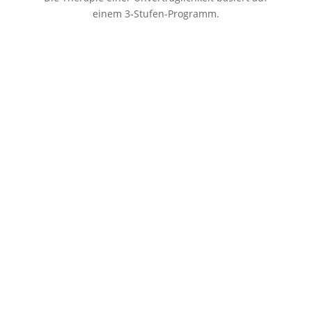
einem 3-Stufen-Programm.
R
Stufe 1
Bei Stufe 1 werden sämtliche Lebensmittel
vermieden, die unverträglich sind.
R