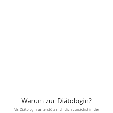
Stufe 2
Während Stufe 2 wird ausgetestet welche
Nahrungsmittel vertragen werden.
R
Stufe 3
Stufe 3 ist die Dauerernährung. Dabei solltest du
dann nur so viel als nötig, aber so wenig als möglich
eingeschränkt sein.
Warum zur Diätologin?
Als Diätologin unterstütze ich dich zunächst in der