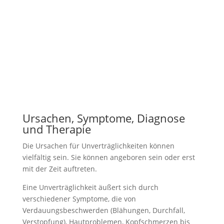
(Sorbitunverträglichkeit)
Glutenintoleranz (=

Glutensensitivität,
Weizensensitivität, Nicht-Zöliakie-
Glutensensitivität“ (NCGS),
Glutenunverträglichkeit)
Ursachen, Symptome, Diagnose
und Therapie
Die Ursachen für Unverträglichkeiten können
vielfältig sein. Sie können angeboren sein oder erst
mit der Zeit auftreten.
Eine Unverträglichkeit äußert sich durch
verschiedener Symptome, die von
Verdauungsbeschwerden (Blähungen, Durchfall,
Verstopfung), Hautproblemen, Kopfschmerzen bis