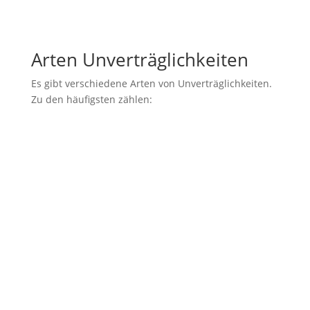
Arten Unverträglich­keiten
Es gibt verschiedene Arten von Unverträglichkeiten.
Zu den häufigsten zählen:
Fruktosemalabsorption

(=Fruchtzuckerunverträglichkeit,
Fruktoseintoleranz)
Laktoseintoleranz (= Milchzucker-

Unverträglichkeit)
Histaminintoleranz

(Histaminunverträglichkeit)
Sorbitintoleranz
