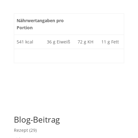
Nährwertangaben pro
Portion
541 kcal
36 g Eiweiß
72 g KH
11 g Fett
Blog-Beitrag
Rezept
(29)