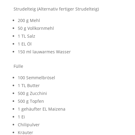
Strudelteig (Alternativ fertiger Strudelteig)
200 g Mehl
50 g Vollkornmehl
1 TL Salz
1 EL Öl
150 ml lauwarmes Wasser
Fülle
100 Semmelbrösel
1 TL Butter
500 g Zucchini
500 g Topfen
1 gehäufter EL Maizena
1 Ei
Chilipulver
Kräuter