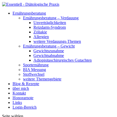
Ernährungsberatung
Ernährungsberatung – Verdauung
Unverträglichkeiten
Reizdarm-Syndrom
Zöliakie
Allergien
weitere Verdauungs-Themen
Ernährungsberatung – Gewicht
Gewichtszunahme
Gewichtsabnahme
Adiopisitaschirurgisches Gutachten
Sporternährung
BIA Messung
Stoffwechsel
weitere Themengebiete
Blog & Rezepte
über mich
Kontakt
Honorarnote
Links
Login-Bereich
Seite wählen