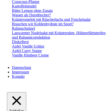
Couscous-Pfanne
Kartoffelstrudel
Bitter Lemon ohne Zusatz
Wasser als Durstlöscher?
Kräuteromelett mit Räucherlachs und Fenchelsalat
Brauchen wir Kohlenhydrate im Sport?
Rahmschnitzel
Lauwarmer Nudelsalat mit Kräuterrahm, Hühnerfiletstreifen
und Balsamicoreduktion
Dinkelbrot
Apfel Vanille Grütze
Apfel Curry Suppe
Vanille Himbeer Creme
Datenschutz
Impressum
Kontakt
VABELHAVT Webdesign
Schließen