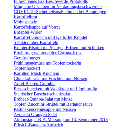
Führen eines Ess-Beschwerde-Protokolls
Mögliche Ursachen für Verdauungsbeschwerden
COVID-19-Sicherheitsmaßnahmen bei Beratungen
Kartoffelbrot
Mohnspätzle
Kartoffelsuppe auf Vorrat
Erdäpfel-Wirler
Kartoffel-Gnocchi und Kartoffel-Knödel
5 Fakten über Kartoffeln
Kräuter-Risotto mit Spargel, Erbsen und Schinken
Ernährung während der Corona-Krise
Gemüseburger
Frühlingsgemüse mit Topfennockerln
Topfennockerl
Karotten-Müsli-Küchlein
Chinakohlsalat mit Früchten und Nüssen
Apfel-Beeren-Crumble
Pizzaschnecken mit Weißkraut und Joghurtdip
Steirischer Buschenschanksalat
Erdbeer-Quinoa-Salat mit Minze
Topfen-Zucchini-Strudel mit Bärlauchsauce
Pastinakencremesuppe mit Nüssen
Avocado Orangen Salat
Aktionstag – BIA-Messung am 13. September 2018
Pfirsich-Bananen-Aufstrich