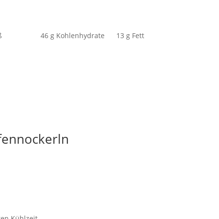
ß
46 g Kohlenhydrate
13 g Fett
fennockerln
en Kühlzeit