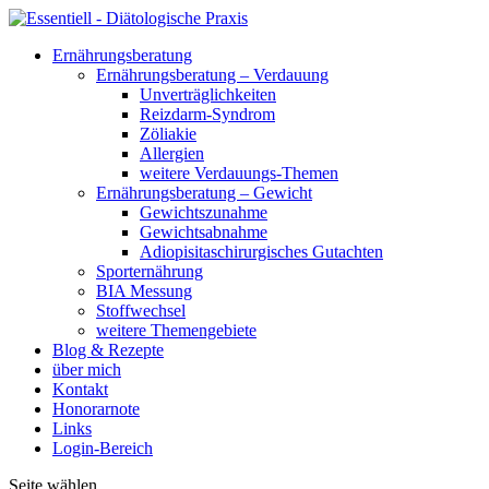
Ernährungsberatung
Ernährungsberatung – Verdauung
Unverträglichkeiten
Reizdarm-Syndrom
Zöliakie
Allergien
weitere Verdauungs-Themen
Ernährungsberatung – Gewicht
Gewichtszunahme
Gewichtsabnahme
Adiopisitaschirurgisches Gutachten
Sporternährung
BIA Messung
Stoffwechsel
weitere Themengebiete
Blog & Rezepte
über mich
Kontakt
Honorarnote
Links
Login-Bereich
Seite wählen