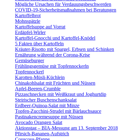
Mögliche Ursachen für Verdauungsbeschwerden
COVID-19-Sicherheitsmaßnahmen bei Beratungen
Kartoffelbrot
Mohnspätzle
Kartoffelsuppe auf Vorrat
Erdäpfel-Wirler
Kartoffel-Gnocchi und Kartoffel-Knödel
5 Fakten über Kartoffeln
Kräuter-Risotto mit Spargel, Erbsen und Schinken
Ernährung während der Corona-Krise
Gemüseburger
Frühlingsgemüse mit Topfennockerln
Topfennockerl
Karotten-Müsli-Küchlein
Chinakohlsalat mit Früchten und Nüssen
Apfel-Beeren-Crumble
Pizzaschnecken mit Weißkraut und Joghurtdip
Steirischer Buschenschanksalat
Erdbeer-Quinoa-Salat mit Minze
Topfen-Zucchini-Strudel mit Bärlauchsauce
Pastinakencremesuppe mit Nüssen
Avocado Orangen Salat
Aktionstag – BIA-Messung am 13. September 2018
Pfirsich-Bananen-Aufstrich
Couscous-Pfanne