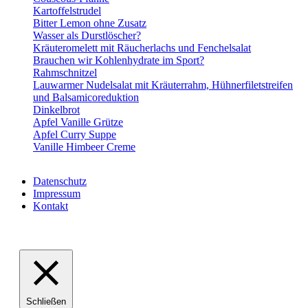
Kartoffelstrudel
Bitter Lemon ohne Zusatz
Wasser als Durstlöscher?
Kräuteromelett mit Räucherlachs und Fenchelsalat
Brauchen wir Kohlenhydrate im Sport?
Rahmschnitzel
Lauwarmer Nudelsalat mit Kräuterrahm, Hühnerfiletstreifen
und Balsamicoreduktion
Dinkelbrot
Apfel Vanille Grütze
Apfel Curry Suppe
Vanille Himbeer Creme
Datenschutz
Impressum
Kontakt
VABELHAVT Webdesign
Schließen