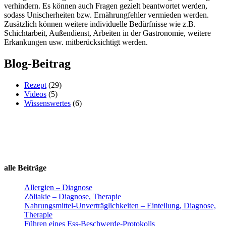
verhindern. Es können auch Fragen gezielt beantwortet werden,
sodass Unischerheiten bzw. Ernährungfehler vermieden werden.
Zusätzlich können weitere individuelle Bedürfnisse wie z.B.
Schichtarbeit, Außendienst, Arbeiten in der Gastronomie, weitere
Erkankungen usw. mitberücksichtigt werden.
Blog-Beitrag
Rezept
(29)
Videos
(5)
Wissenswertes
(6)
alle Beiträge
Allergien – Diagnose
Zöliakie – Diagnose, Therapie
Nahrungsmittel-Unverträglichkeiten – Einteilung, Diagnose,
Therapie
Führen eines Ess-Beschwerde-Protokolls