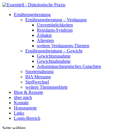
Ernährungsberatung
Ernährungsberatung – Verdauung
Unverträglichkeiten
Reizdarm-Syndrom
Zöliakie
Allergien
weitere Verdauungs-Themen
Ernährungsberatung – Gewicht
Gewichtszunahme
Gewichtsabnahme
Adiopisitaschirurgisches Gutachten
Sporternährung
BIA Messung
Stoffwechsel
weitere Themengebiete
Blog & Rezepte
über mich
Kontakt
Honorarnote
Links
Login-Bereich
Seite wählen