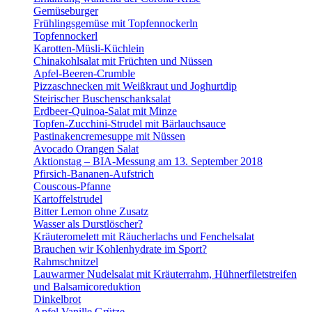
Gemüseburger
Frühlingsgemüse mit Topfennockerln
Topfennockerl
Karotten-Müsli-Küchlein
Chinakohlsalat mit Früchten und Nüssen
Apfel-Beeren-Crumble
Pizzaschnecken mit Weißkraut und Joghurtdip
Steirischer Buschenschanksalat
Erdbeer-Quinoa-Salat mit Minze
Topfen-Zucchini-Strudel mit Bärlauchsauce
Pastinakencremesuppe mit Nüssen
Avocado Orangen Salat
Aktionstag – BIA-Messung am 13. September 2018
Pfirsich-Bananen-Aufstrich
Couscous-Pfanne
Kartoffelstrudel
Bitter Lemon ohne Zusatz
Wasser als Durstlöscher?
Kräuteromelett mit Räucherlachs und Fenchelsalat
Brauchen wir Kohlenhydrate im Sport?
Rahmschnitzel
Lauwarmer Nudelsalat mit Kräuterrahm, Hühnerfiletstreifen
und Balsamicoreduktion
Dinkelbrot
Apfel Vanille Grütze