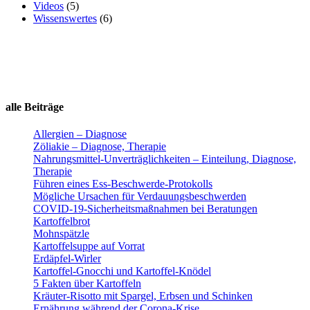
Videos
(5)
Wissenswertes
(6)
alle Beiträge
Allergien – Diagnose
Zöliakie – Diagnose, Therapie
Nahrungsmittel-Unverträglichkeiten – Einteilung, Diagnose,
Therapie
Führen eines Ess-Beschwerde-Protokolls
Mögliche Ursachen für Verdauungsbeschwerden
COVID-19-Sicherheitsmaßnahmen bei Beratungen
Kartoffelbrot
Mohnspätzle
Kartoffelsuppe auf Vorrat
Erdäpfel-Wirler
Kartoffel-Gnocchi und Kartoffel-Knödel
5 Fakten über Kartoffeln
Kräuter-Risotto mit Spargel, Erbsen und Schinken
Ernährung während der Corona-Krise