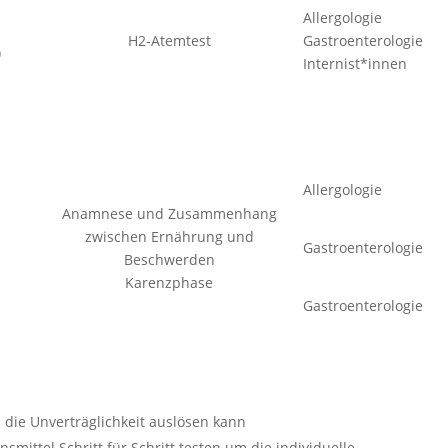
Allergologie
H2-Atemtest
Gastroenterologie
)
Internist*innen
Allergologie
Anamnese und Zusammenhang
zwischen Ernährung und
Gastroenterologie
Beschwerden
Karenzphase
Gastroenterologie
die Unverträglichkeit auslösen kann
smittel Schritt für Schritt testen um die individuelle