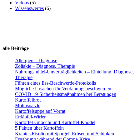
Videos
(5)
Wissenswertes
(6)
alle Beiträge
Allergien – Diagnose
Zöliakie – Diagnose, Therapie
Nahrungsmittel-Unverträglichkeiten – Einteilung, Diagnose,
Therapie
Führen eines Ess-Beschwerde-Protokolls
Mögliche Ursachen für Verdauungsbeschwerden
COVID-19-Sicherheitsmaßnahmen bei Beratungen
Kartoffelbrot
Mohnspätzle
Kartoffelsuppe auf Vorrat
Erdäpfel-Wirler
Kartoffel-Gnocchi und Kartoffel-Knödel
5 Fakten über Kartoffeln
Kräuter-Risotto mit Spargel, Erbsen und Schinken
Ernährung während der Corona-Krise