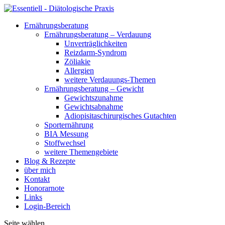
Ernährungsberatung
Ernährungsberatung – Verdauung
Unverträglichkeiten
Reizdarm-Syndrom
Zöliakie
Allergien
weitere Verdauungs-Themen
Ernährungsberatung – Gewicht
Gewichtszunahme
Gewichtsabnahme
Adiopisitaschirurgisches Gutachten
Sporternährung
BIA Messung
Stoffwechsel
weitere Themengebiete
Blog & Rezepte
über mich
Kontakt
Honorarnote
Links
Login-Bereich
Seite wählen