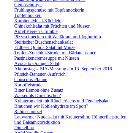
Gemüseburger
Frühlingsgemüse mit Topfennockerln
Topfennockerl
Karotten-Müsli-Küchlein
Chinakohlsalat mit Früchten und Nüssen
Apfel-Beeren-Crumble
Pizzaschnecken mit Weißkraut und Joghurtdip
Steirischer Buschenschanksalat
Erdbeer-Quinoa-Salat mit Minze
Topfen-Zucchini-Strudel mit Bärlauchsauce
Pastinakencremesuppe mit Nüssen
Avocado Orangen Salat
Aktionstag – BIA-Messung am 13. September 2018
Pfirsich-Bananen-Aufstrich
Couscous-Pfanne
Kartoffelstrudel
Bitter Lemon ohne Zusatz
Wasser als Durstlöscher?
Kräuteromelett mit Räucherlachs und Fenchelsalat
Brauchen wir Kohlenhydrate im Sport?
Rahmschnitzel
Lauwarmer Nudelsalat mit Kräuterrahm, Hühnerfiletstreifen
und Balsamicoreduktion
Dinkelbrot
Apfel Vanille Grütze