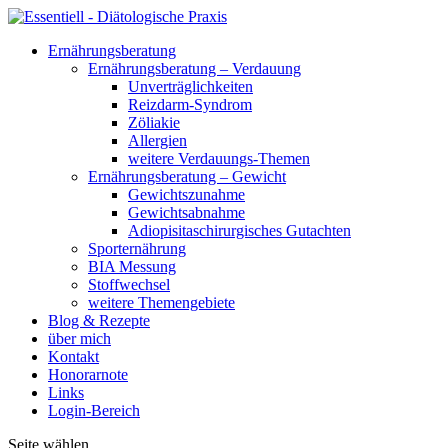
Ernährungsberatung
Ernährungsberatung – Verdauung
Unverträglichkeiten
Reizdarm-Syndrom
Zöliakie
Allergien
weitere Verdauungs-Themen
Ernährungsberatung – Gewicht
Gewichtszunahme
Gewichtsabnahme
Adiopisitaschirurgisches Gutachten
Sporternährung
BIA Messung
Stoffwechsel
weitere Themengebiete
Blog & Rezepte
über mich
Kontakt
Honorarnote
Links
Login-Bereich
Seite wählen