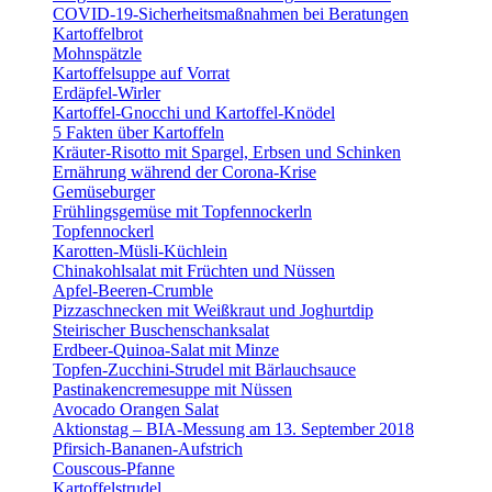
COVID-19-Sicherheitsmaßnahmen bei Beratungen
Kartoffelbrot
Mohnspätzle
Kartoffelsuppe auf Vorrat
Erdäpfel-Wirler
Kartoffel-Gnocchi und Kartoffel-Knödel
5 Fakten über Kartoffeln
Kräuter-Risotto mit Spargel, Erbsen und Schinken
Ernährung während der Corona-Krise
Gemüseburger
Frühlingsgemüse mit Topfennockerln
Topfennockerl
Karotten-Müsli-Küchlein
Chinakohlsalat mit Früchten und Nüssen
Apfel-Beeren-Crumble
Pizzaschnecken mit Weißkraut und Joghurtdip
Steirischer Buschenschanksalat
Erdbeer-Quinoa-Salat mit Minze
Topfen-Zucchini-Strudel mit Bärlauchsauce
Pastinakencremesuppe mit Nüssen
Avocado Orangen Salat
Aktionstag – BIA-Messung am 13. September 2018
Pfirsich-Bananen-Aufstrich
Couscous-Pfanne
Kartoffelstrudel