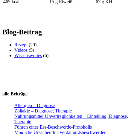
465 kcal
15 g Eiweiß
67 g KH
Blog-Beitrag
Rezept
(29)
Videos
(5)
Wissenswertes
(6)
alle Beiträge
Allergien – Diagnose
Zöliakie – Diagnose, Therapie
Nahrungsmittel-Unverträglichkeiten – Einteilung, Diagnose,
Therapie
Führen eines Ess-Beschwerde-Protokolls
Mögliche Ursachen für Verdauungsbeschwerden