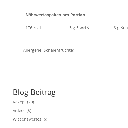
Nährwertangaben pro Portion
176 kcal
3 g Eiweiß
8 g Ko
Allergene: Schalenfrüchte;
Blog-Beitrag
Rezept
(29)
Videos
(5)
Wissenswertes
(6)