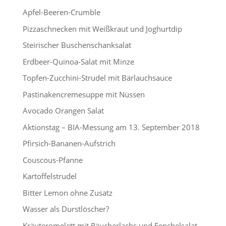
Apfel-Beeren-Crumble
Pizzaschnecken mit Weißkraut und Joghurtdip
Steirischer Buschenschanksalat
Erdbeer-Quinoa-Salat mit Minze
Topfen-Zucchini-Strudel mit Bärlauchsauce
Pastinakencremesuppe mit Nüssen
Avocado Orangen Salat
Aktionstag – BIA-Messung am 13. September 2018
Pfirsich-Bananen-Aufstrich
Couscous-Pfanne
Kartoffelstrudel
Bitter Lemon ohne Zusatz
Wasser als Durstlöscher?
Kräuteromelett mit Räucherlachs und Fenchelsalat