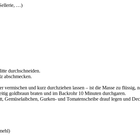
ellerie, …)
tte durchschneiden.
alz abschmecken.
r vermischen und kurz durchziehen lassen – ist die Masse zu flüssig, 
eitig goldbraun braten und im Backrohr 10 Minuten durchgaren.
latt, Gemüselaibchen, Gurken- und Tomatenscheibe drauf legen und Deck
mehl)