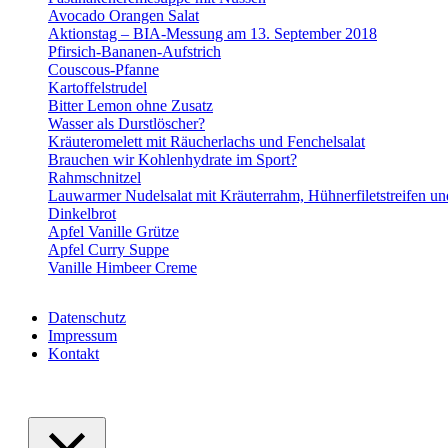
Avocado Orangen Salat
Aktionstag – BIA-Messung am 13. September 2018
Pfirsich-Bananen-Aufstrich
Couscous-Pfanne
Kartoffelstrudel
Bitter Lemon ohne Zusatz
Wasser als Durstlöscher?
Kräuteromelett mit Räucherlachs und Fenchelsalat
Brauchen wir Kohlenhydrate im Sport?
Rahmschnitzel
Lauwarmer Nudelsalat mit Kräuterrahm, Hühnerfiletstreifen u
Dinkelbrot
Apfel Vanille Grütze
Apfel Curry Suppe
Vanille Himbeer Creme
Datenschutz
Impressum
Kontakt
VABELHAVT Webdesign