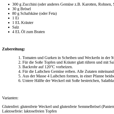
300 g Zucchini (oder anderes Gemüse z.B. Karotten, Rohnen, S
30 g Brösel
80 g Schafskäse (oder Feta)
1 Ei
1 EL Kräuter
Salz
4 EL Öl zum Braten
Zubereitung:
Tomaten und Gurken in Scheiben und Weckerln in der Mi
Für die Soße Topfen und Kräuter glatt rühren und mit S
Backrohr auf 120°C vorheizen.
Für die Laibchen Gemüse reiben. Alle Zutaten miteinande
Aus der Masse 4 Laibchen formen, in einer Pfanne beids
Untere Hälfte der Weckerl mit Soße bestreichen, Salatb
Varianten:
Glutenfrei: glutenfreie Weckerl und glutenfreie Semmelbrösel (Panier
Laktosefreie: laktosefreien Topfen