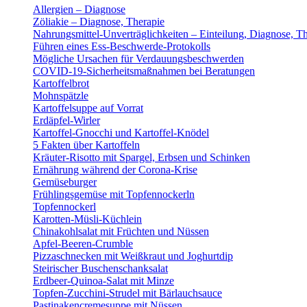
Allergien – Diagnose
Zöliakie – Diagnose, Therapie
Nahrungsmittel-Unverträglichkeiten – Einteilung, Diagnose, T
Führen eines Ess-Beschwerde-Protokolls
Mögliche Ursachen für Verdauungsbeschwerden
COVID-19-Sicherheitsmaßnahmen bei Beratungen
Kartoffelbrot
Mohnspätzle
Kartoffelsuppe auf Vorrat
Erdäpfel-Wirler
Kartoffel-Gnocchi und Kartoffel-Knödel
5 Fakten über Kartoffeln
Kräuter-Risotto mit Spargel, Erbsen und Schinken
Ernährung während der Corona-Krise
Gemüseburger
Frühlingsgemüse mit Topfennockerln
Topfennockerl
Karotten-Müsli-Küchlein
Chinakohlsalat mit Früchten und Nüssen
Apfel-Beeren-Crumble
Pizzaschnecken mit Weißkraut und Joghurtdip
Steirischer Buschenschanksalat
Erdbeer-Quinoa-Salat mit Minze
Topfen-Zucchini-Strudel mit Bärlauchsauce
Pastinakencremesuppe mit Nüssen