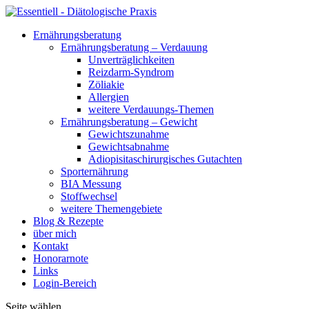
Ernährungsberatung
Ernährungsberatung – Verdauung
Unverträglichkeiten
Reizdarm-Syndrom
Zöliakie
Allergien
weitere Verdauungs-Themen
Ernährungsberatung – Gewicht
Gewichtszunahme
Gewichtsabnahme
Adiopisitaschirurgisches Gutachten
Sporternährung
BIA Messung
Stoffwechsel
weitere Themengebiete
Blog & Rezepte
über mich
Kontakt
Honorarnote
Links
Login-Bereich
Seite wählen