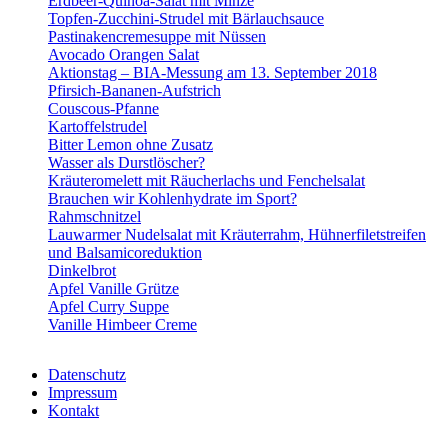
Erdbeer-Quinoa-Salat mit Minze
Topfen-Zucchini-Strudel mit Bärlauchsauce
Pastinakencremesuppe mit Nüssen
Avocado Orangen Salat
Aktionstag – BIA-Messung am 13. September 2018
Pfirsich-Bananen-Aufstrich
Couscous-Pfanne
Kartoffelstrudel
Bitter Lemon ohne Zusatz
Wasser als Durstlöscher?
Kräuteromelett mit Räucherlachs und Fenchelsalat
Brauchen wir Kohlenhydrate im Sport?
Rahmschnitzel
Lauwarmer Nudelsalat mit Kräuterrahm, Hühnerfiletstreifen
und Balsamicoreduktion
Dinkelbrot
Apfel Vanille Grütze
Apfel Curry Suppe
Vanille Himbeer Creme
Datenschutz
Impressum
Kontakt
VABELHAVT Webdesign