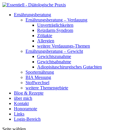
Ernährungsberatung
Ernährungsberatung – Verdauung
Unverträglichkeiten
Reizdarm-Syndrom
Zöliakie
Allergien
weitere Verdauungs-Themen
Ernährungsberatung – Gewicht
Gewichtszunahme
Gewichtsabnahme
Adiopisitaschirurgisches Gutachten
Sporternährung
BIA Messung
Stoffwechsel
weitere Themengebiete
Blog & Rezepte
über mich
Kontakt
Honorarnote
Links
Login-Bereich
Seite wählen