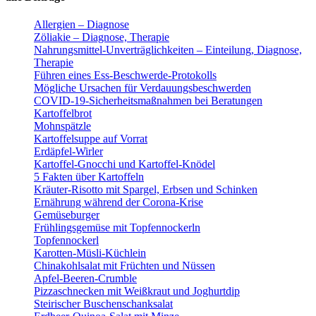
Allergien – Diagnose
Zöliakie – Diagnose, Therapie
Nahrungsmittel-Unverträglichkeiten – Einteilung, Diagnose,
Therapie
Führen eines Ess-Beschwerde-Protokolls
Mögliche Ursachen für Verdauungsbeschwerden
COVID-19-Sicherheitsmaßnahmen bei Beratungen
Kartoffelbrot
Mohnspätzle
Kartoffelsuppe auf Vorrat
Erdäpfel-Wirler
Kartoffel-Gnocchi und Kartoffel-Knödel
5 Fakten über Kartoffeln
Kräuter-Risotto mit Spargel, Erbsen und Schinken
Ernährung während der Corona-Krise
Gemüseburger
Frühlingsgemüse mit Topfennockerln
Topfennockerl
Karotten-Müsli-Küchlein
Chinakohlsalat mit Früchten und Nüssen
Apfel-Beeren-Crumble
Pizzaschnecken mit Weißkraut und Joghurtdip
Steirischer Buschenschanksalat