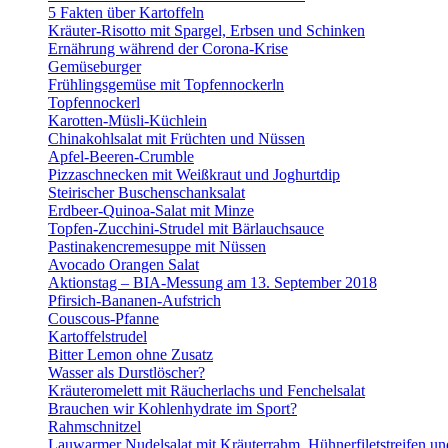
5 Fakten über Kartoffeln
Kräuter-Risotto mit Spargel, Erbsen und Schinken
Ernährung während der Corona-Krise
Gemüseburger
Frühlingsgemüse mit Topfennockerln
Topfennockerl
Karotten-Müsli-Küchlein
Chinakohlsalat mit Früchten und Nüssen
Apfel-Beeren-Crumble
Pizzaschnecken mit Weißkraut und Joghurtdip
Steirischer Buschenschanksalat
Erdbeer-Quinoa-Salat mit Minze
Topfen-Zucchini-Strudel mit Bärlauchsauce
Pastinakencremesuppe mit Nüssen
Avocado Orangen Salat
Aktionstag – BIA-Messung am 13. September 2018
Pfirsich-Bananen-Aufstrich
Couscous-Pfanne
Kartoffelstrudel
Bitter Lemon ohne Zusatz
Wasser als Durstlöscher?
Kräuteromelett mit Räucherlachs und Fenchelsalat
Brauchen wir Kohlenhydrate im Sport?
Rahmschnitzel
Lauwarmer Nudelsalat mit Kräuterrahm, Hühnerfiletstreifen u