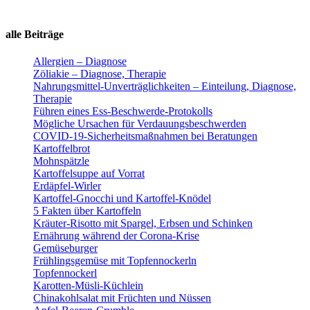
alle Beiträge
Allergien – Diagnose
Zöliakie – Diagnose, Therapie
Nahrungsmittel-Unverträglichkeiten – Einteilung, Diagnose,
Therapie
Führen eines Ess-Beschwerde-Protokolls
Mögliche Ursachen für Verdauungsbeschwerden
COVID-19-Sicherheitsmaßnahmen bei Beratungen
Kartoffelbrot
Mohnspätzle
Kartoffelsuppe auf Vorrat
Erdäpfel-Wirler
Kartoffel-Gnocchi und Kartoffel-Knödel
5 Fakten über Kartoffeln
Kräuter-Risotto mit Spargel, Erbsen und Schinken
Ernährung während der Corona-Krise
Gemüseburger
Frühlingsgemüse mit Topfennockerln
Topfennockerl
Karotten-Müsli-Küchlein
Chinakohlsalat mit Früchten und Nüssen