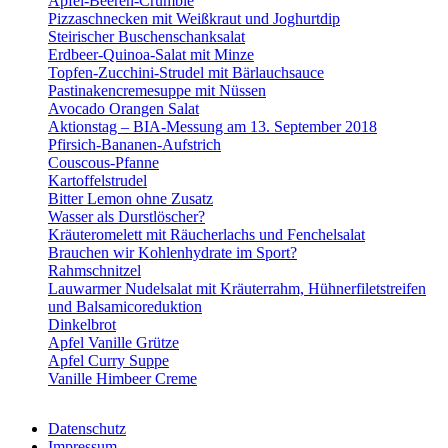
Apfel-Beeren-Crumble
Pizzaschnecken mit Weißkraut und Joghurtdip
Steirischer Buschenschanksalat
Erdbeer-Quinoa-Salat mit Minze
Topfen-Zucchini-Strudel mit Bärlauchsauce
Pastinakencremesuppe mit Nüssen
Avocado Orangen Salat
Aktionstag – BIA-Messung am 13. September 2018
Pfirsich-Bananen-Aufstrich
Couscous-Pfanne
Kartoffelstrudel
Bitter Lemon ohne Zusatz
Wasser als Durstlöscher?
Kräuteromelett mit Räucherlachs und Fenchelsalat
Brauchen wir Kohlenhydrate im Sport?
Rahmschnitzel
Lauwarmer Nudelsalat mit Kräuterrahm, Hühnerfiletstreifen
und Balsamicoreduktion
Dinkelbrot
Apfel Vanille Grütze
Apfel Curry Suppe
Vanille Himbeer Creme
Datenschutz
Impressum