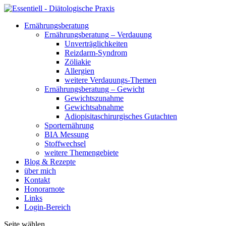
Ernährungsberatung
Ernährungsberatung – Verdauung
Unverträglichkeiten
Reizdarm-Syndrom
Zöliakie
Allergien
weitere Verdauungs-Themen
Ernährungsberatung – Gewicht
Gewichtszunahme
Gewichtsabnahme
Adiopisitaschirurgisches Gutachten
Sporternährung
BIA Messung
Stoffwechsel
weitere Themengebiete
Blog & Rezepte
über mich
Kontakt
Honorarnote
Links
Login-Bereich
Seite wählen