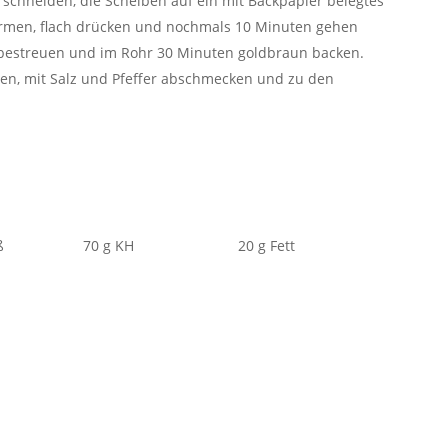
n schneiden, die Scheiben auf ein mit Backpapier belegtes
ormen, flach drücken und nochmals 10 Minuten gehen
 bestreuen und im Rohr 30 Minuten goldbraun backen.
ren, mit Salz und Pfeffer abschmecken und zu den
ß
70 g KH
20 g Fett