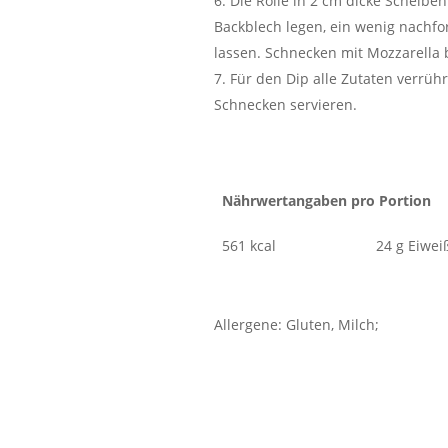
Die Rolle in 2 cm dicke Scheibe
Backblech legen, ein wenig nachf
lassen. Schnecken mit Mozzarella
Für den Dip alle Zutaten verrüh
Schnecken servieren.
Nährwertangaben pro Portion
561 kcal
24 g Eiwei
Allergene: Gluten, Milch;