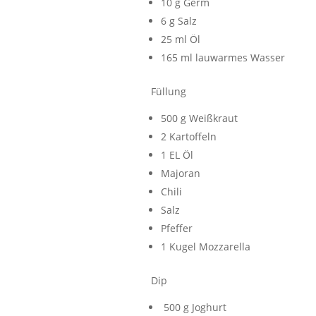
10 g Germ
6 g Salz
25 ml Öl
165 ml lauwarmes Wasser
Füllung
500 g Weißkraut
2 Kartoffeln
1 EL Öl
Majoran
Chili
Salz
Pfeffer
1 Kugel Mozzarella
Dip
500 g Joghurt