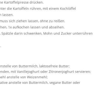
ne Kartoffelpresse drücken.
nter die Kartoffeln rühren, mit einem Kochlöffel
 lassen.
muss sich ziehen lassen, ohne zu reißen.
ichen, 1x aufkochen lassen und abseihen.
en, Spätzle darin schwenken, Mohn und Zucker unterrühren
.
nstelle von Buttermilch, laktosefreie Butter;
den, mit Vanillejoghurt oder Zitronenjoghurt servieren;
mehl anstelle von Weizenmehl;
native anstelle von Buttermilch, vegane Butter oder