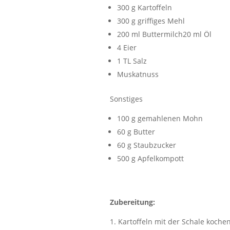
300 g Kartoffeln
300 g griffiges Mehl
200 ml Buttermilch20 ml Öl
4 Eier
1 TL Salz
Muskatnuss
Sonstiges
100 g gemahlenen Mohn
60 g Butter
60 g Staubzucker
500 g Apfelkompott
Zubereitung:
Kartoffeln mit der Schale koche