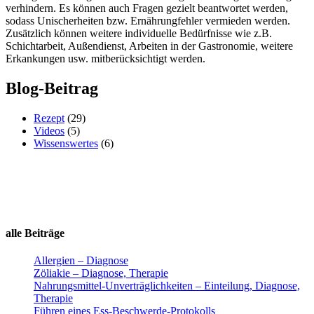
verhindern. Es können auch Fragen gezielt beantwortet werden,
sodass Unischerheiten bzw. Ernährungfehler vermieden werden.
Zusätzlich können weitere individuelle Bedürfnisse wie z.B.
Schichtarbeit, Außendienst, Arbeiten in der Gastronomie, weitere
Erkankungen usw. mitberücksichtigt werden.
Blog-Beitrag
Rezept
(29)
Videos
(5)
Wissenswertes
(6)
alle Beiträge
Allergien – Diagnose
Zöliakie – Diagnose, Therapie
Nahrungsmittel-Unverträglichkeiten – Einteilung, Diagnose,
Therapie
Führen eines Ess-Beschwerde-Protokolls