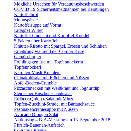
Mögliche Ursachen für Verdauungsbeschwerden
COVID-19-Sicherheitsmaßnahmen bei Beratungen
Kartoffelbrot
Mohnspätzle
Kartoffelsuppe auf Vorrat
Erdäpfel-Wirler
Kartoffel-Gnocchi und Kartoffel-Knödel
5 Fakten über Kartoffeln
Kräuter-Risotto mit Spargel, Erbsen und Schinken
Ernährung während der Corona-Krise
Gemüseburger
Frühlingsgemüse mit Topfennockerln
Topfennockerl
Karotten-Müsli-Küchlein
Chinakohlsalat mit Früchten und Nüssen
Apfel-Beeren-Crumble
Pizzaschnecken mit Weißkraut und Joghurtdip
Steirischer Buschenschanksalat
Erdbeer-Quinoa-Salat mit Minze
Topfen-Zucchini-Strudel mit Bärlauchsauce
Pastinakencremesuppe mit Nüssen
Avocado Orangen Salat
Aktionstag – BIA-Messung am 13. September 2018
Pfirsich-Bananen-Aufstrich
Couscous-Pfanne