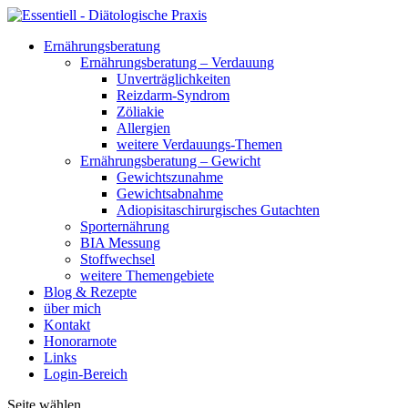
Ernährungsberatung
Ernährungsberatung – Verdauung
Unverträglichkeiten
Reizdarm-Syndrom
Zöliakie
Allergien
weitere Verdauungs-Themen
Ernährungsberatung – Gewicht
Gewichtszunahme
Gewichtsabnahme
Adiopisitaschirurgisches Gutachten
Sporternährung
BIA Messung
Stoffwechsel
weitere Themengebiete
Blog & Rezepte
über mich
Kontakt
Honorarnote
Links
Login-Bereich
Seite wählen