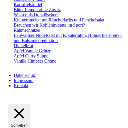
Kartoffelstrudel
Bitter Lemon ohne Zusatz
Wasser als Durstlöscher?
Kräuteromelett mit Räucherlachs und Fenchelsalat
Brauchen wir Kohlenhydrate im Sport?
Rahmschnitzel
Lauwarmer Nudelsalat mit Kräuterrahm, Hühnerfiletstreifen
und Balsamicoreduktion
Dinkelbrot
Apfel Vanille Grütze
Apfel Curry Suppe
Vanille Himbeer Creme
Datenschutz
Impressum
Kontakt
VABELHAVT Webdesign
Schließen