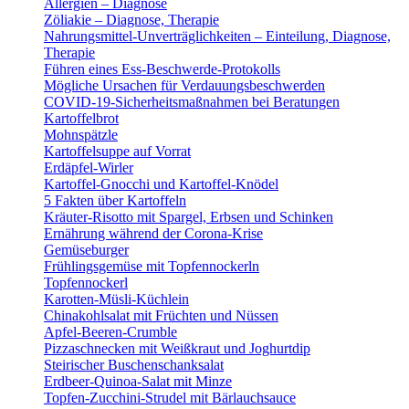
Allergien – Diagnose
Zöliakie – Diagnose, Therapie
Nahrungsmittel-Unverträglichkeiten – Einteilung, Diagnose,
Therapie
Führen eines Ess-Beschwerde-Protokolls
Mögliche Ursachen für Verdauungsbeschwerden
COVID-19-Sicherheitsmaßnahmen bei Beratungen
Kartoffelbrot
Mohnspätzle
Kartoffelsuppe auf Vorrat
Erdäpfel-Wirler
Kartoffel-Gnocchi und Kartoffel-Knödel
5 Fakten über Kartoffeln
Kräuter-Risotto mit Spargel, Erbsen und Schinken
Ernährung während der Corona-Krise
Gemüseburger
Frühlingsgemüse mit Topfennockerln
Topfennockerl
Karotten-Müsli-Küchlein
Chinakohlsalat mit Früchten und Nüssen
Apfel-Beeren-Crumble
Pizzaschnecken mit Weißkraut und Joghurtdip
Steirischer Buschenschanksalat
Erdbeer-Quinoa-Salat mit Minze
Topfen-Zucchini-Strudel mit Bärlauchsauce