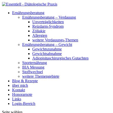
Ernährungsberatung
Ernährungsberatung – Verdauung
Unverträglichkeiten
Reizdarm-Syndrom
Zöliakie
Allergien
weitere Verdauungs-Themen
Ernährungsberatung – Gewicht
Gewichtszunahme
Gewichtsabnahme
Adiopisitaschirurgisches Gutachten
Sporternährung
BIA Messung
Stoffwechsel
weitere Themengebiete
Blog & Rezepte
über mich
Kontakt
Honorarnote
Links
Login-Bereich
Seite wählen