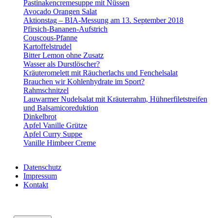
Pastinakencremesuppe mit Nüssen
Avocado Orangen Salat
Aktionstag – BIA-Messung am 13. September 2018
Pfirsich-Bananen-Aufstrich
Couscous-Pfanne
Kartoffelstrudel
Bitter Lemon ohne Zusatz
Wasser als Durstlöscher?
Kräuteromelett mit Räucherlachs und Fenchelsalat
Brauchen wir Kohlenhydrate im Sport?
Rahmschnitzel
Lauwarmer Nudelsalat mit Kräuterrahm, Hühnerfiletstreifen
und Balsamicoreduktion
Dinkelbrot
Apfel Vanille Grütze
Apfel Curry Suppe
Vanille Himbeer Creme
Datenschutz
Impressum
Kontakt
VABELHAVT Webdesign