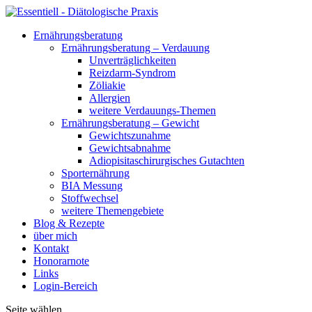
Ernährungsberatung
Ernährungsberatung – Verdauung
Unverträglichkeiten
Reizdarm-Syndrom
Zöliakie
Allergien
weitere Verdauungs-Themen
Ernährungsberatung – Gewicht
Gewichtszunahme
Gewichtsabnahme
Adiopisitaschirurgisches Gutachten
Sporternährung
BIA Messung
Stoffwechsel
weitere Themengebiete
Blog & Rezepte
über mich
Kontakt
Honorarnote
Links
Login-Bereich
Seite wählen