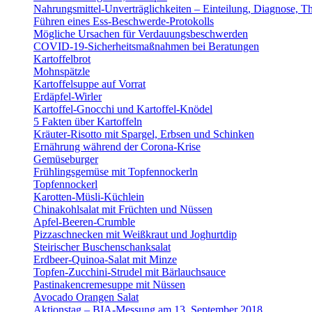
Nahrungsmittel-Unverträglichkeiten – Einteilung, Diagnose, T
Führen eines Ess-Beschwerde-Protokolls
Mögliche Ursachen für Verdauungsbeschwerden
COVID-19-Sicherheitsmaßnahmen bei Beratungen
Kartoffelbrot
Mohnspätzle
Kartoffelsuppe auf Vorrat
Erdäpfel-Wirler
Kartoffel-Gnocchi und Kartoffel-Knödel
5 Fakten über Kartoffeln
Kräuter-Risotto mit Spargel, Erbsen und Schinken
Ernährung während der Corona-Krise
Gemüseburger
Frühlingsgemüse mit Topfennockerln
Topfennockerl
Karotten-Müsli-Küchlein
Chinakohlsalat mit Früchten und Nüssen
Apfel-Beeren-Crumble
Pizzaschnecken mit Weißkraut und Joghurtdip
Steirischer Buschenschanksalat
Erdbeer-Quinoa-Salat mit Minze
Topfen-Zucchini-Strudel mit Bärlauchsauce
Pastinakencremesuppe mit Nüssen
Avocado Orangen Salat
Aktionstag – BIA-Messung am 13. September 2018