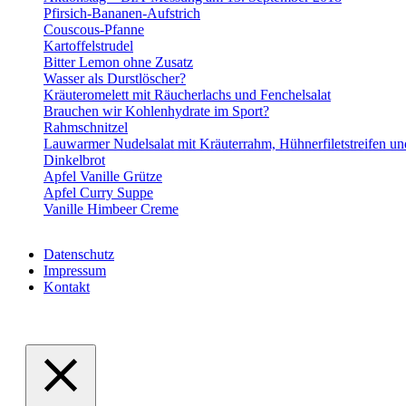
Pfirsich-Bananen-Aufstrich
Couscous-Pfanne
Kartoffelstrudel
Bitter Lemon ohne Zusatz
Wasser als Durstlöscher?
Kräuteromelett mit Räucherlachs und Fenchelsalat
Brauchen wir Kohlenhydrate im Sport?
Rahmschnitzel
Lauwarmer Nudelsalat mit Kräuterrahm, Hühnerfiletstreifen u
Dinkelbrot
Apfel Vanille Grütze
Apfel Curry Suppe
Vanille Himbeer Creme
Datenschutz
Impressum
Kontakt
VABELHAVT Webdesign