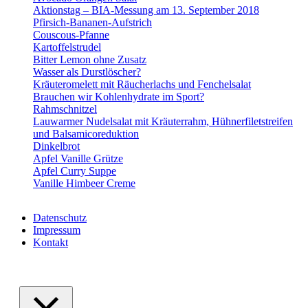
Aktionstag – BIA-Messung am 13. September 2018
Pfirsich-Bananen-Aufstrich
Couscous-Pfanne
Kartoffelstrudel
Bitter Lemon ohne Zusatz
Wasser als Durstlöscher?
Kräuteromelett mit Räucherlachs und Fenchelsalat
Brauchen wir Kohlenhydrate im Sport?
Rahmschnitzel
Lauwarmer Nudelsalat mit Kräuterrahm, Hühnerfiletstreifen
und Balsamicoreduktion
Dinkelbrot
Apfel Vanille Grütze
Apfel Curry Suppe
Vanille Himbeer Creme
Datenschutz
Impressum
Kontakt
VABELHAVT Webdesign