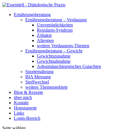
Ernährungsberatung
Ernährungsberatung – Verdauung
Unverträglichkeiten
Reizdarm-Syndrom
Zöliakie
Allergien
weitere Verdauungs-Themen
Ernährungsberatung – Gewicht
Gewichtszunahme
Gewichtsabnahme
Adiopisitaschirurgisches Gutachten
Sporternährung
BIA Messung
Stoffwechsel
weitere Themengebiete
Blog & Rezepte
über mich
Kontakt
Honorarnote
Links
Login-Bereich
Seite wählen