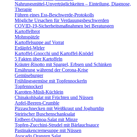
Nahrungsmittel-Unverträglichkeiten – Einteilung, Diagnose,
Therapie
Führen eines Ess-Beschwerde-Protokolls
Mögliche Ursachen für Verdauungsbeschwerden
COVID-19-Sicherheitsmaßnahmen bei Beratungen
Kartoffelbrot
Mohnspätzle
Kartoffelsuppe auf Vorrat
Erdäpfel-Wirler
Kartoffel-Gnocchi und Kartoffel-Knödel
5 Fakten über Kartoffeln
Kräuter-Risotto mit Spargel, Erbsen und Schinken
Ernährung während der Corona-Krise
Gemüseburger
Frühlingsgemüse mit Topfennockerln
Topfennockerl
Karotten-Müsli-Küchlein
Chinakohlsalat mit Früchten und Nüssen
Apfel-Beeren-Crumble
Pizzaschnecken mit Weißkraut und Joghurtdip
Steirischer Buschenschanksalat
Erdbeer-Quinoa-Salat mit Minze
Topfen-Zucchini-Strudel mit Bärlauchsauce
Pastinakencremesuppe mit Nüssen
Avocado Orangen Salat