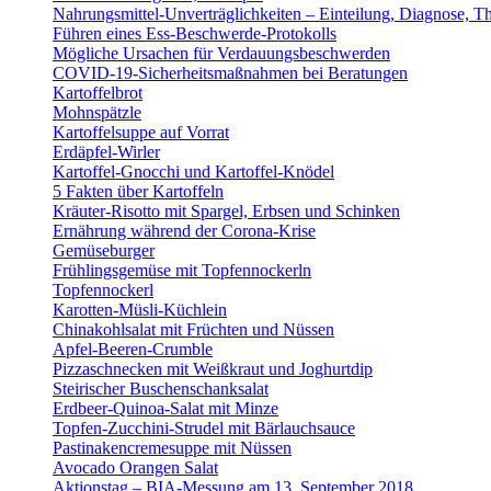
Nahrungsmittel-Unverträglichkeiten – Einteilung, Diagnose, T
Führen eines Ess-Beschwerde-Protokolls
Mögliche Ursachen für Verdauungsbeschwerden
COVID-19-Sicherheitsmaßnahmen bei Beratungen
Kartoffelbrot
Mohnspätzle
Kartoffelsuppe auf Vorrat
Erdäpfel-Wirler
Kartoffel-Gnocchi und Kartoffel-Knödel
5 Fakten über Kartoffeln
Kräuter-Risotto mit Spargel, Erbsen und Schinken
Ernährung während der Corona-Krise
Gemüseburger
Frühlingsgemüse mit Topfennockerln
Topfennockerl
Karotten-Müsli-Küchlein
Chinakohlsalat mit Früchten und Nüssen
Apfel-Beeren-Crumble
Pizzaschnecken mit Weißkraut und Joghurtdip
Steirischer Buschenschanksalat
Erdbeer-Quinoa-Salat mit Minze
Topfen-Zucchini-Strudel mit Bärlauchsauce
Pastinakencremesuppe mit Nüssen
Avocado Orangen Salat
Aktionstag – BIA-Messung am 13. September 2018