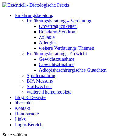
Ernährungsberatung
Ernährungsberatung – Verdauung
Unverträglichkeiten
Reizdarm-Syndrom
Zöliakie
Allergien
weitere Verdauungs-Themen
Ernährungsberatung – Gewicht
Gewichtszunahme
Gewichtsabnahme
Adiopisitaschirurgisches Gutachten
Sporternährung
BIA Messung
Stoffwechsel
weitere Themengebiete
Blog & Rezepte
über mich
Kontakt
Honorarnote
Links
Login-Bereich
Seite wählen