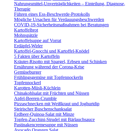
Nahrungsmittel-Unverträglichkeiten – Einteilung, Diagnose,
Therapie
Führen eines Ess-Beschwerde-Protokolls
Mögliche Ursachen für Verdauungsbeschwerden
COVID-19-Sicherheitsmaßnahmen bei Beratungen
Kartoffelbrot
Mohnspätzle
Kartoffelsuppe auf Vorrat
Erdäpfel-Wirler
Kartoffel-Gnocchi und Kartoffel-Knödel
5 Fakten über Kartoffeln
Kräuter-Risotto mit Spargel, Erbsen und Schinken
Ernährung während der Corona-Krise
Gemüseburger
Frühlingsgemüse mit Topfennockerln
Topfennockerl
Karotten-Müsli-Küchlein
Chinakohlsalat mit Früchten und Nüssen
Apfel-Beeren-Crumble
Pizzaschnecken mit Weißkraut und Joghurtdip
Steirischer Buschenschanksalat
Erdbeer-Quinoa-Salat mit Minze
Topfen-Zucchini-Strudel mit Bärlauchsauce
Pastinakencremesuppe mit Nüssen
Avocado Orangen Salat