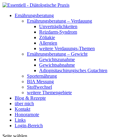
Ernährungsberatung
Ernährungsberatung – Verdauung
Unverträglichkeiten
Reizdarm-Syndrom
Zöliakie
Allergien
weitere Verdauungs-Themen
Ernährungsberatung – Gewicht
Gewichtszunahme
Gewichtsabnahme
Adiopisitaschirurgisches Gutachten
Sporternährung
BIA Messung
Stoffwechsel
weitere Themengebiete
Blog & Rezepte
über mich
Kontakt
Honorarnote
Links
Login-Bereich
Seite wählen