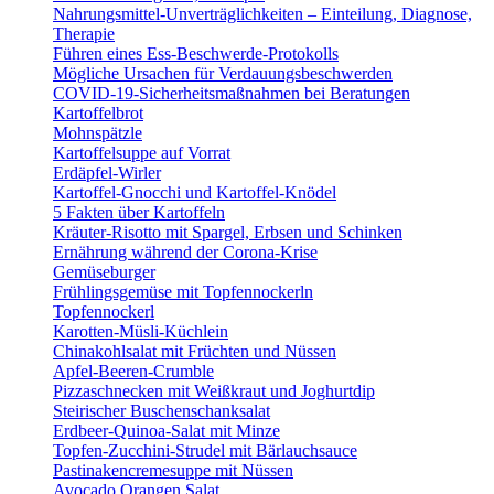
Nahrungsmittel-Unverträglichkeiten – Einteilung, Diagnose,
Therapie
Führen eines Ess-Beschwerde-Protokolls
Mögliche Ursachen für Verdauungsbeschwerden
COVID-19-Sicherheitsmaßnahmen bei Beratungen
Kartoffelbrot
Mohnspätzle
Kartoffelsuppe auf Vorrat
Erdäpfel-Wirler
Kartoffel-Gnocchi und Kartoffel-Knödel
5 Fakten über Kartoffeln
Kräuter-Risotto mit Spargel, Erbsen und Schinken
Ernährung während der Corona-Krise
Gemüseburger
Frühlingsgemüse mit Topfennockerln
Topfennockerl
Karotten-Müsli-Küchlein
Chinakohlsalat mit Früchten und Nüssen
Apfel-Beeren-Crumble
Pizzaschnecken mit Weißkraut und Joghurtdip
Steirischer Buschenschanksalat
Erdbeer-Quinoa-Salat mit Minze
Topfen-Zucchini-Strudel mit Bärlauchsauce
Pastinakencremesuppe mit Nüssen
Avocado Orangen Salat