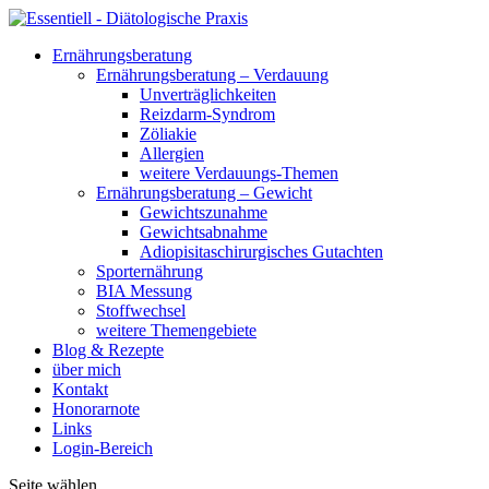
Ernährungsberatung
Ernährungsberatung – Verdauung
Unverträglichkeiten
Reizdarm-Syndrom
Zöliakie
Allergien
weitere Verdauungs-Themen
Ernährungsberatung – Gewicht
Gewichtszunahme
Gewichtsabnahme
Adiopisitaschirurgisches Gutachten
Sporternährung
BIA Messung
Stoffwechsel
weitere Themengebiete
Blog & Rezepte
über mich
Kontakt
Honorarnote
Links
Login-Bereich
Seite wählen