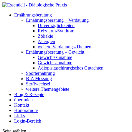
Ernährungsberatung
Ernährungsberatung – Verdauung
Unverträglichkeiten
Reizdarm-Syndrom
Zöliakie
Allergien
weitere Verdauungs-Themen
Ernährungsberatung – Gewicht
Gewichtszunahme
Gewichtsabnahme
Adiopisitaschirurgisches Gutachten
Sporternährung
BIA Messung
Stoffwechsel
weitere Themengebiete
Blog & Rezepte
über mich
Kontakt
Honorarnote
Links
Login-Bereich
Seite wählen